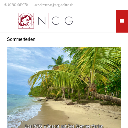
✆ 02202 969970
✉
sekretariat@ncg-online.de
Sommerferien