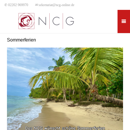
✆ 02202 969970
✉
sekretariat@ncg-online.de
Sommerferien