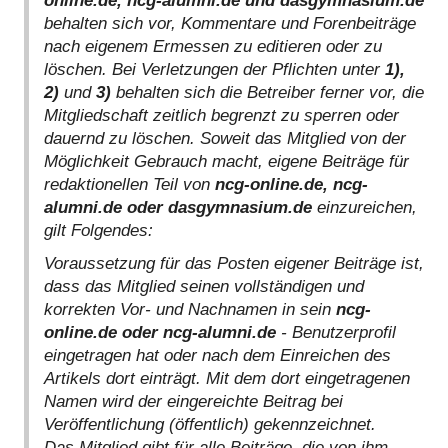
online.de, ncg-alumni.de und dasgymnasium.de
behalten sich vor, Kommentare und Forenbeiträge
nach eigenem Ermessen zu editieren oder zu
löschen. Bei Verletzungen der Pflichten unter
1),
2)
und
3)
behalten sich die Betreiber ferner vor, die
Mitgliedschaft zeitlich begrenzt zu sperren oder
dauernd zu löschen. Soweit das Mitglied von der
Möglichkeit Gebrauch macht, eigene Beiträge für
redaktionellen Teil von
ncg-online.de, ncg-
alumni.de oder dasgymnasium.de
einzureichen,
gilt Folgendes:
Voraussetzung für das Posten eigener Beiträge ist,
dass das Mitglied seinen vollständigen und
korrekten Vor- und Nachnamen in sein
ncg-
online.de oder ncg-alumni.de
- Benutzerprofil
eingetragen hat oder nach dem Einreichen des
Artikels dort einträgt. Mit dem dort eingetragenen
Namen wird der eingereichte Beitrag bei
Veröffentlichung (öffentlich) gekennzeichnet.
Das Mitglied gibt für alle Beiträge, die von ihm